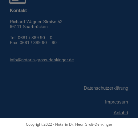
Kontakt
Richard-Wagner-Straße 52
66111 Saarbrücken
Tel: 0681 / 389 90 – 0
Fax: 0681 / 389 90 – 90
info@notarin-gross-denkinger.de
Datenschutzerklärung
Impressum
Anfahrt
Copyright 2022 - Notarin Dr. Fleur Groß-Denkinger