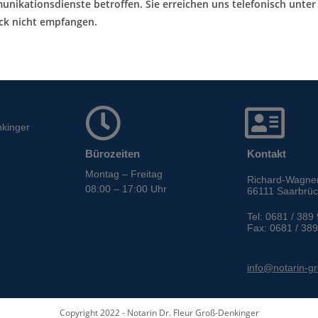
unikationsdienste betroffen. Sie erreichen uns telefonisch unter
ick nicht empfangen.
nkinger
Bürozeiten
Kontakt
Montag – Freitag
Richard-Wagner
08:00 – 17:00 Uhr
66111 Saarbrü
Tel: 0681 / 389
Fax: 0681 / 389
info@notarin-g
Copyright 2022 - Notarin Dr. Fleur Groß-Denkinger