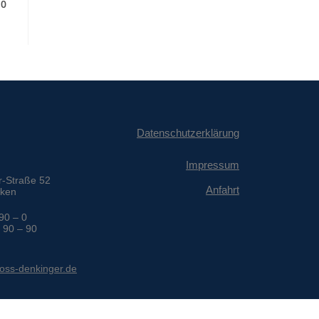
 0
Datenschutzerklärung
Impressum
-Straße 52
Anfahrt
cken
 90 – 0
 90 – 90
ross-denkinger.de